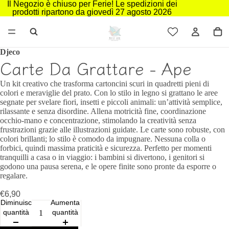
Il Negozio è chiuso per Ferie! Le spedizioni dei
prodotti ripartono da giovedì 27 agosto 2026
Djeco
Carte Da Grattare - Ape
Un kit creativo che trasforma cartoncini scuri in quadretti pieni di
colori e meraviglie del prato. Con lo stilo in legno si grattano le aree
segnate per svelare fiori, insetti e piccoli animali: un’attività semplice,
rilassante e senza disordine. Allena motricità fine, coordinazione
occhio-mano e concentrazione, stimolando la creatività senza
frustrazioni grazie alle illustrazioni guidate. Le carte sono robuste, con
colori brillanti; lo stilo è comodo da impugnare. Nessuna colla o
forbici, quindi massima praticità e sicurezza. Perfetto per momenti
tranquilli a casa o in viaggio: i bambini si divertono, i genitori si
godono una pausa serena, e le opere finite sono pronte da esporre o
regalare.
€6,90
Diminuisci
Aumenta
quantità
quantità