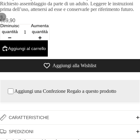
Richiesto assemblaggio da parte di un adulto. Leggere le instruzioni
prima dell’uso, attenersi ad esse e conservarle per riferimento futuro.
/
6
€89,90
Diminuisci
Aumenta
quantità
quantità
Aggiungi al carrello
Aggiungi alla Wishlist
Aggiungi una Confezione Regalo a questo prodotto
CARATTERISTICHE
SPEDIZIONI