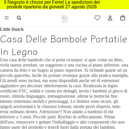
Il Negozio è chiuso per Ferie! Le spedizioni dei
prodotti ripartono da giovedì 27 agosto 2026
Little Dutch
Casa Delle Bambole Portatile
In Legno
Una casa delle bambole che si porta ovunque: si apre come un libro,
svela stanze arredate, un soggiorno e una cucina al piano inferiore, una
camera da letto e un bagno al piano superiore. Si richiude grazie ad un
piccolo gancetto, facile da portare ovunque grazie alla pratica maniglia.
Gli arredi sono inclusi, ma sono disponibili anche set di estensioni
aggiuntive per decorare ulteriormente la casa. Realizzata in legno
certificato FSC, solida e curata nei dettagli, invita i bambini al gioco di
ruolo, stimola linguaggio, immaginazione, allena la motricità fine
mentre sistemano mobili e personaggi. Le finiture sono sicure, gli
spigoli arrotondati e la chiusura robusta: niente pezzi dispersi, tutto
resta ordinato dentro. Attenzione!! Non adatto a bambini di età
inferiore a 3 anni. Piccole parti. Rischio di soffocamento. Prima
dell'uso, rimuovere e gettare l'imballaggio e altri componenti che non
fanno parte del prodotto e tenerli fuori dalla portata dei bambini.