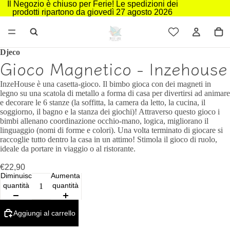
Il Negozio è chiuso per Ferie! Le spedizioni dei
prodotti ripartono da giovedì 27 agosto 2026
Djeco
Gioco Magnetico - Inzehouse
InzeHouse è una casetta-gioco. Il bimbo gioca con dei magneti in
legno su una scatola di metallo a forma di casa per divertirsi ad animare
e decorare le 6 stanze (la soffitta, la camera da letto, la cucina, il
soggiorno, il bagno e la stanza dei giochi)! Attraverso questo gioco i
bimbi allenano coordinazione occhio-mano, logica, migliorano il
linguaggio (nomi di forme e colori). Una volta terminato di giocare si
raccoglie tutto dentro la casa in un attimo! Stimola il gioco di ruolo,
ideale da portare in viaggio o al ristorante.
€22,90
Diminuisci
Aumenta
quantità
quantità
Aggiungi al carrello