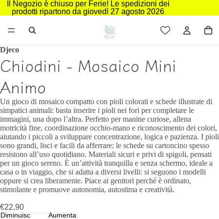
Il Negozio è chiuso per Ferie! Le spedizioni dei
prodotti ripartono da giovedì 27 agosto 2026
Djeco
Chiodini - Mosaico Mini
Animo
Un gioco di mosaico compatto con pioli colorati e schede illustrate di
simpatici animali: basta inserire i pioli nei fori per completare le
immagini, una dopo l’altra. Perfetto per manine curiose, allena
motricità fine, coordinazione occhio‑mano e riconoscimento dei colori,
aiutando i piccoli a sviluppare concentrazione, logica e pazienza. I pioli
sono grandi, lisci e facili da afferrare; le schede su cartoncino spesso
resistono all’uso quotidiano. Materiali sicuri e privi di spigoli, pensati
per un gioco sereno. È un’attività tranquilla e senza schermo, ideale a
casa o in viaggio, che si adatta a diversi livelli: si seguono i modelli
oppure si crea liberamente. Piace ai genitori perché è ordinato,
stimolante e promuove autonomia, autostima e creatività.
€22,90
Diminuisci
Aumenta