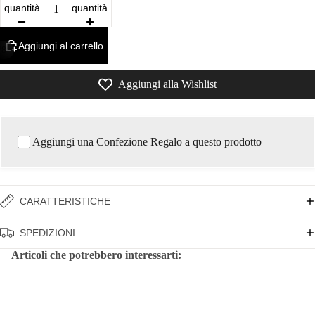
quantità
quantità
Aggiungi al carrello
/
8
Aggiungi alla Wishlist
Aggiungi una Confezione Regalo a questo prodotto
CARATTERISTICHE
SPEDIZIONI
Articoli che potrebbero interessarti: