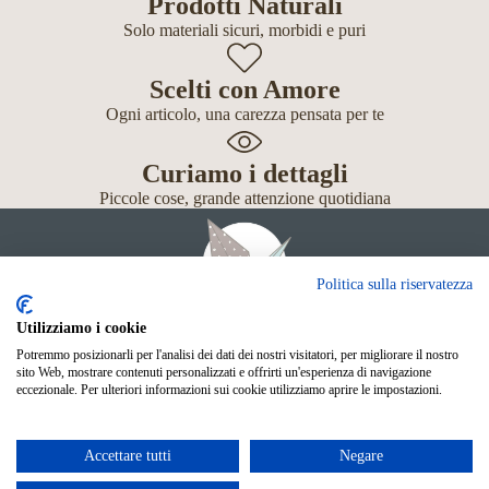
Prodotti Naturali
Solo materiali sicuri, morbidi e puri
Scelti con Amore
Ogni articolo, una carezza pensata per te
Curiamo i dettagli
Piccole cose, grande attenzione quotidiana
Politica sulla riservatezza
Utilizziamo i cookie
Potremmo posizionarli per l'analisi dei dati dei nostri visitatori, per migliorare il nostro
Giochi
sito Web, mostrare contenuti personalizzati e offrirti un'esperienza di navigazione
Neonato
eccezionale. Per ulteriori informazioni sui cookie utilizziamo aprire le impostazioni.
Accessori
Scuola
Shop Online
Accettare tutti
Negare
© Mille Gru di Sofia Calore. P.IVA 05033240283
Metodi di pagamento