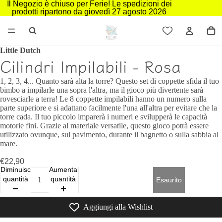
Il Negozio è chiuso per Ferie! Le spedizioni dei
prodotti ripartono da giovedì 27 agosto 2026
Little Dutch
Cilindri Impilabili - Rosa
1, 2, 3, 4... Quanto sarà alta la torre? Questo set di coppette sfida il tuo
bimbo a impilarle una sopra l'altra, ma il gioco più divertente sarà
rovesciarle a terra! Le 8 coppette impilabili hanno un numero sulla
parte superiore e si adattano facilmente l'una all'altra per evitare che la
torre cada. Il tuo piccolo imparerà i numeri e svilupperà le capacità
motorie fini. Grazie al materiale versatile, questo gioco potrà essere
utilizzato ovunque, sul pavimento, durante il bagnetto o sulla sabbia al
mare.
€22,90
Diminuisci
Aumenta
quantità
quantità
Esaurito
Aggiungi alla Wishlist