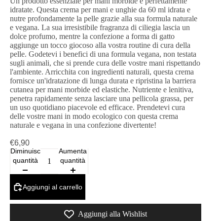
Un prodotto essenziale per mani morbide e perfettamente
idratate. Questa crema per mani e unghie da 60 ml idrata e
nutre profondamente la pelle grazie alla sua formula naturale
e vegana. La sua irresistibile fragranza di ciliegia lascia un
dolce profumo, mentre la confezione a forma di gatto
aggiunge un tocco giocoso alla vostra routine di cura della
pelle. Godetevi i benefici di una formula vegana, non testata
sugli animali, che si prende cura delle vostre mani rispettando
l'ambiente. Arricchita con ingredienti naturali, questa crema
fornisce un'idratazione di lunga durata e ripristina la barriera
cutanea per mani morbide ed elastiche. Nutriente e lenitiva,
penetra rapidamente senza lasciare una pellicola grassa, per
un uso quotidiano piacevole ed efficace. Prendetevi cura
delle vostre mani in modo ecologico con questa crema
naturale e vegana in una confezione divertente!
€6,90
Diminuisci
Aumenta
quantità
quantità
Aggiungi al carrello
Aggiungi alla Wishlist