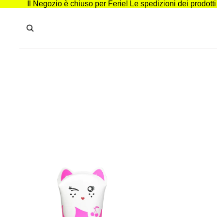
Il Negozio è chiuso per Ferie! Le spedizioni dei prodott