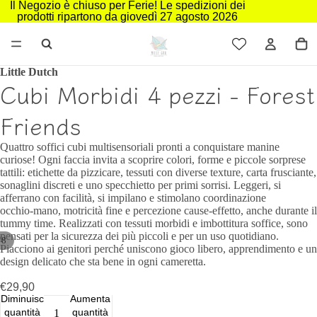
Il Negozio è chiuso per Ferie! Le spedizioni dei
prodotti ripartono da giovedì 27 agosto 2026
Little Dutch
Cubi Morbidi 4 pezzi - Forest
Friends
Quattro soffici cubi multisensoriali pronti a conquistare manine
curiose! Ogni faccia invita a scoprire colori, forme e piccole sorprese
tattili: etichette da pizzicare, tessuti con diverse texture, carta frusciante,
sonaglini discreti e uno specchietto per primi sorrisi. Leggeri, si
afferrano con facilità, si impilano e stimolano coordinazione
occhio‑mano, motricità fine e percezione cause‑effetto, anche durante il
tummy time. Realizzati con tessuti morbidi e imbottitura soffice, sono
pensati per la sicurezza dei più piccoli e per un uso quotidiano.
/
8
Piacciono ai genitori perché uniscono gioco libero, apprendimento e un
design delicato che sta bene in ogni cameretta.
€29,90
Diminuisci
Aumenta
quantità
quantità