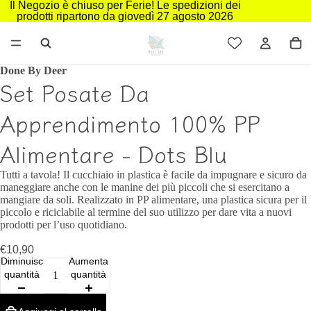
Il Negozio è chiuso per Ferie! Le spedizioni dei
prodotti ripartono da giovedì 27 agosto 2026
Done By Deer
Set Posate Da
Apprendimento 100% PP
Alimentare - Dots Blu
Tutti a tavola! Il cucchiaio in plastica è facile da impugnare e sicuro da
maneggiare anche con le manine dei più piccoli che si esercitano a
mangiare da soli. Realizzato in PP alimentare, una plastica sicura per il
piccolo e riciclabile al termine del suo utilizzo per dare vita a nuovi
prodotti per l’uso quotidiano.
€10,90
Diminuisci
Aumenta
quantità
quantità