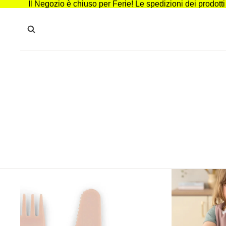
Il Negozio è chiuso per Ferie! Le spedizioni dei prodott