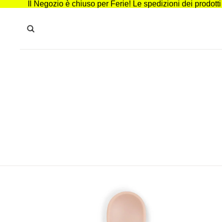
Il Negozio è chiuso per Ferie! Le spedizioni dei prodott