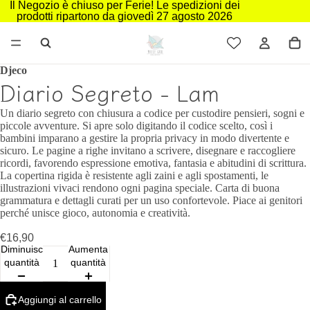
Il Negozio è chiuso per Ferie! Le spedizioni dei
prodotti ripartono da giovedì 27 agosto 2026
Djeco
Diario Segreto - Lam
Un diario segreto con chiusura a codice per custodire pensieri, sogni e
piccole avventure. Si apre solo digitando il codice scelto, così i
bambini imparano a gestire la propria privacy in modo divertente e
sicuro. Le pagine a righe invitano a scrivere, disegnare e raccogliere
ricordi, favorendo espressione emotiva, fantasia e abitudini di scrittura.
La copertina rigida è resistente agli zaini e agli spostamenti, le
illustrazioni vivaci rendono ogni pagina speciale. Carta di buona
grammatura e dettagli curati per un uso confortevole. Piace ai genitori
perché unisce gioco, autonomia e creatività.
€16,90
Diminuisci
Aumenta
quantità
quantità
Aggiungi al carrello