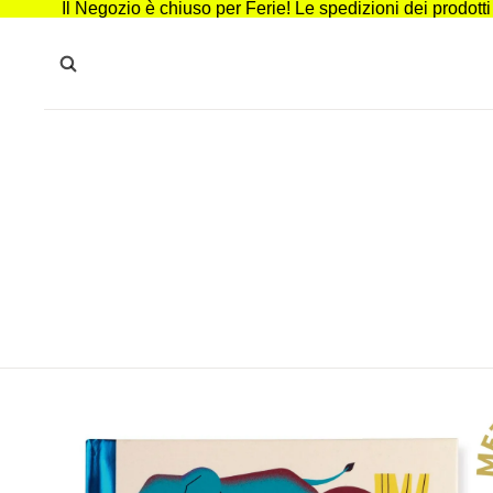
Il Negozio è chiuso per Ferie! Le spedizioni dei prodott