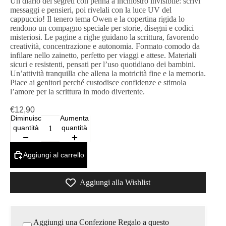
Un diario dei segreti con penna a inchiostro invisibile: scrivi
messaggi e pensieri, poi rivelali con la luce UV del
cappuccio! Il tenero tema Owen e la copertina rigida lo
rendono un compagno speciale per storie, disegni e codici
misteriosi. Le pagine a righe guidano la scrittura, favorendo
creatività, concentrazione e autonomia. Formato comodo da
infilare nello zainetto, perfetto per viaggi e attese. Materiali
sicuri e resistenti, pensati per l’uso quotidiano dei bambini.
Un’attività tranquilla che allena la motricità fine e la memoria.
Piace ai genitori perché custodisce confidenze e stimola
l’amore per la scrittura in modo divertente.
€12,90
Diminuisci
Aumenta
quantità
quantità
Aggiungi al carrello
Aggiungi alla Wishlist
Aggiungi una Confezione Regalo a questo