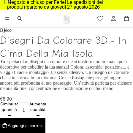
Il Negozio è chiuso per Ferie! Le spedizioni dei
prodotti ripartono da giovedì 27 agosto 2026
Djeco
Disegni Da Colorare 3D - In
Cima Della Mia Isola
Tre spettacolari disegni da colorare che si trasformano in una cupola
decorativa per abbellire la tua stanza! Colora, assembla, posiziona... e
viaggia! Facile montaggio 3D senza adesivo. Un disegno da colorare
che si trasforma in un diorama. Creste frastagliate per aggiungere
ancora più profondità al tuo paesaggio. Un’attività perfetta per allenare
manualità fine, concentrazione e coordinazione occhio-mano.
€6,90
Diminuisci
Aumenta
quantità
quantità
Aggiungi al carrello