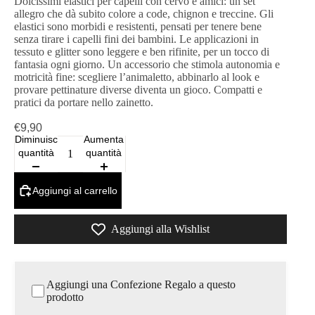
Dolcissimi elastici per capelli con cervo e amici: un set
allegro che dà subito colore a code, chignon e treccine. Gli
elastici sono morbidi e resistenti, pensati per tenere bene
senza tirare i capelli fini dei bambini. Le applicazioni in
tessuto e glitter sono leggere e ben rifinite, per un tocco di
fantasia ogni giorno. Un accessorio che stimola autonomia e
motricità fine: scegliere l’animaletto, abbinarlo al look e
provare pettinature diverse diventa un gioco. Compatti e
pratici da portare nello zainetto.
€9,90
Diminuisci
Aumenta
quantità
quantità
Aggiungi al carrello
Aggiungi alla Wishlist
Aggiungi una Confezione Regalo a questo
prodotto