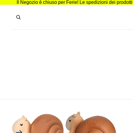
Il Negozio è chiuso per Ferie! Le spedizioni dei prodott