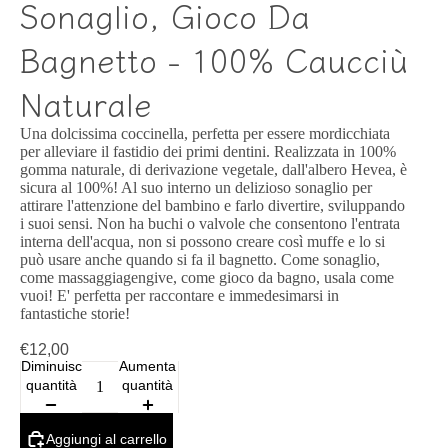
Sonaglio, Gioco Da
Bagnetto - 100% Caucciù
Naturale
Una dolcissima coccinella, perfetta per essere mordicchiata
per alleviare il fastidio dei primi dentini. Realizzata in 100%
gomma naturale, di derivazione vegetale, dall'albero Hevea, è
sicura al 100%! Al suo interno un delizioso sonaglio per
attirare l'attenzione del bambino e farlo divertire, sviluppando
i suoi sensi. Non ha buchi o valvole che consentono l'entrata
interna dell'acqua, non si possono creare così muffe e lo si
può usare anche quando si fa il bagnetto. Come sonaglio,
come massaggiagengive, come gioco da bagno, usala come
vuoi! E' perfetta per raccontare e immedesimarsi in
fantastiche storie!
€12,00
Diminuisci
Aumenta
quantità
quantità
Aggiungi al carrello