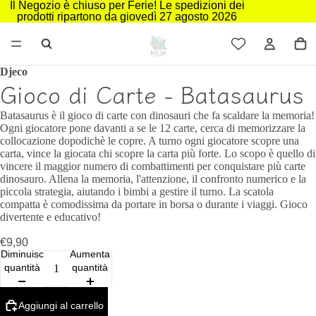
Il Negozio è chiuso per Ferie! Le spedizioni dei
prodotti ripartono da giovedì 27 agosto 2026
Djeco
Gioco di Carte - Batasaurus
Batasaurus è il gioco di carte con dinosauri che fa scaldare la memoria!
Ogni giocatore pone davanti a se le 12 carte, cerca di memorizzare la
collocazione dopodichè le copre. A turno ogni giocatore scopre una
carta, vince la giocata chi scopre la carta più forte. Lo scopo è quello di
vincere il maggior numero di combattimenti per conquistare più carte
dinosauro. Allena la memoria, l'attenzione, il confronto numerico e la
piccola strategia, aiutando i bimbi a gestire il turno. La scatola
compatta è comodissima da portare in borsa o durante i viaggi. Gioco
divertente e educativo!
€9,90
Diminuisci
Aumenta
quantità
quantità
Aggiungi al carrello