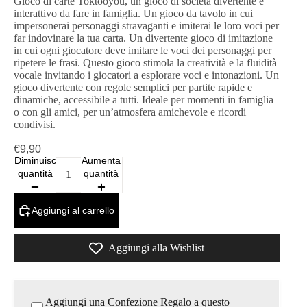
Gioco di carte Toktooyou, un gioco di società divertente e
interattivo da fare in famiglia. Un gioco da tavolo in cui
impersonerai personaggi stravaganti e imiterai le loro voci per
far indovinare la tua carta. Un divertente gioco di imitazione
in cui ogni giocatore deve imitare le voci dei personaggi per
ripetere le frasi. Questo gioco stimola la creatività e la fluidità
vocale invitando i giocatori a esplorare voci e intonazioni. Un
gioco divertente con regole semplici per partite rapide e
dinamiche, accessibile a tutti. Ideale per momenti in famiglia
o con gli amici, per un’atmosfera amichevole e ricordi
condivisi.
€9,90
Diminuisci
Aumenta
quantità
quantità
Aggiungi al carrello
Aggiungi alla Wishlist
Aggiungi una Confezione Regalo a questo