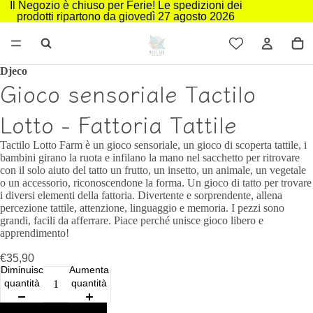
Il Negozio è chiuso per Ferie! Le spedizioni dei
prodotti ripartono da giovedì 27 agosto 2026
Djeco
Gioco sensoriale Tactilo
Lotto - Fattoria Tattile
Tactilo Lotto Farm è un gioco sensoriale, un gioco di scoperta tattile, i
bambini girano la ruota e infilano la mano nel sacchetto per ritrovare
con il solo aiuto del tatto un frutto, un insetto, un animale, un vegetale
o un accessorio, riconoscendone la forma. Un gioco di tatto per trovare
i diversi elementi della fattoria. Divertente e sorprendente, allena
percezione tattile, attenzione, linguaggio e memoria. I pezzi sono
grandi, facili da afferrare. Piace perché unisce gioco libero e
apprendimento!
€35,90
Diminuisci
Aumenta
quantità
quantità