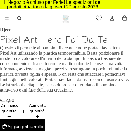
Il Negozio è chiuso per Ferie! Le spedizioni dei
prodotti ripartono da giovedì 27 agosto 2026
Djeco
Pixel Art Hero Fai Da Te
Questo kit permette ai bambini di creare cinque portachiavi a tema
Pixel Art utilizzando la plastica termoretraibile. Basta posizionare il
modello da colorare all'interno dello stampo di plastica trasparente
corrispondente e ricalcarlo con le matite colorate incluse. Una volta
infornato, avviene la magia: i pezzi si restringono in pochi minuti e la
plastica diventa rigida e spessa. Non resta che attaccare i portachiavi
finiti agli anelli colorati. Portachiavi facili da usare con chiusure a vite.
Le istruzioni dettagliate, passo dopo passo, guidano il bambino
attraverso ogni fase della sua creazione.
€12,90
Diminuisci
Aumenta
quantità
quantità
Aggiungi al carrello