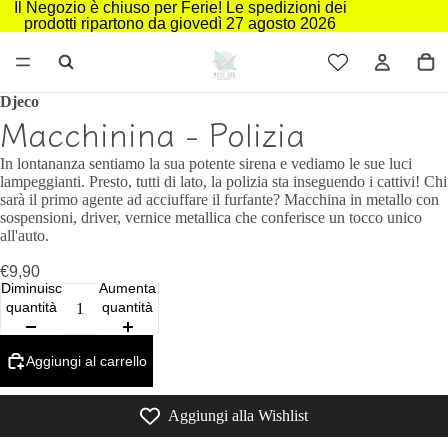
Il Negozio è chiuso per Ferie! Le spedizioni dei
prodotti ripartono da giovedì 27 agosto 2026
Djeco
Macchinina - Polizia
In lontananza sentiamo la sua potente sirena e vediamo le sue luci
lampeggianti. Presto, tutti di lato, la polizia sta inseguendo i cattivi! Chi
sarà il primo agente ad acciuffare il furfante? Macchina in metallo con
sospensioni, driver, vernice metallica che conferisce un tocco unico
all'auto.
€9,90
Diminuisci
Aumenta
quantità
quantità
Aggiungi al carrello
Aggiungi alla Wishlist