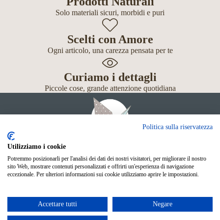
Prodotti Naturali
Solo materiali sicuri, morbidi e puri
Scelti con Amore
Ogni articolo, una carezza pensata per te
Curiamo i dettagli
Piccole cose, grande attenzione quotidiana
Politica sulla riservatezza
Utilizziamo i cookie
Potremmo posizionarli per l'analisi dei dati dei nostri visitatori, per migliorare il nostro
Giochi
sito Web, mostrare contenuti personalizzati e offrirti un'esperienza di navigazione
Neonato
eccezionale. Per ulteriori informazioni sui cookie utilizziamo aprire le impostazioni.
Accessori
Scuola
Shop Online
Accettare tutti
Negare
© Mille Gru di Sofia Calore. P.IVA 05033240283
Metodi di pagamento