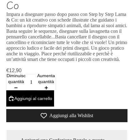
Co
Impara a disegnare passo dopo passo con Step by Step Lama
& Co: un kit creativo con schede illustrate che guidano i
bambini a riprodurre simpatici animali, dal lama ai suoi amici.
Basta seguire le sequenze, disegnare sulla lavagnetta con il
pennarello cancellabile...Basta cancellare il disegno con il
cancellino e ricominciare tutte le volte che si vuole! Un primo
approccio ludico e facile dei primi disegni. Un gioco pratico
anche in viaggio. Piace perché riutilizzabile e perchè è
un’attività smart che tiene occupati i piccoli con creatività.
€12,90
Diminuisci
Aumenta
quantità
quantità
Aggiungi al carrello
Aggiungi alla Wishlist