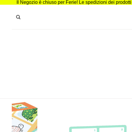
Il Negozio è chiuso per Ferie! Le spedizioni dei prodott