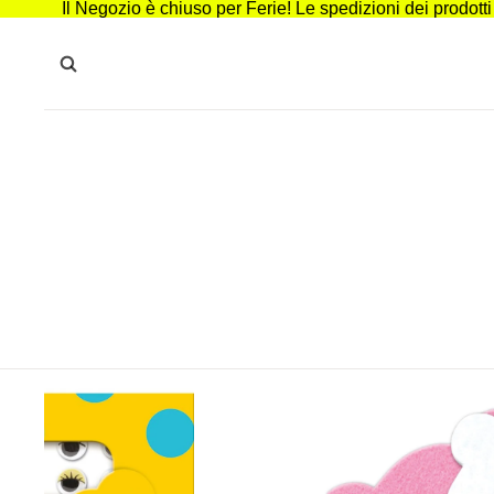
Il Negozio è chiuso per Ferie! Le spedizioni dei prodott