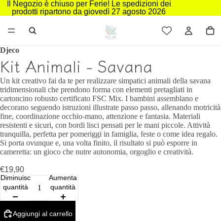
Il Negozio è chiuso per Ferie! Le spedizioni dei
prodotti ripartono da giovedì 27 agosto 2026
Djeco
Kit Animali - Savana
Un kit creativo fai da te per realizzare simpatici animali della savana
tridimensionali che prendono forma con elementi pretagliati in
cartoncino robusto certificato FSC Mix. I bambini assemblano e
decorano seguendo istruzioni illustrate passo passo, allenando motricità
fine, coordinazione occhio‑mano, attenzione e fantasia. Materiali
resistenti e sicuri, con bordi lisci pensati per le mani piccole. Attività
tranquilla, perfetta per pomeriggi in famiglia, feste o come idea regalo.
Si porta ovunque e, una volta finito, il risultato si può esporre in
cameretta: un gioco che nutre autonomia, orgoglio e creatività.
€19,90
Diminuisci
Aumenta
quantità
quantità
Aggiungi al carrello