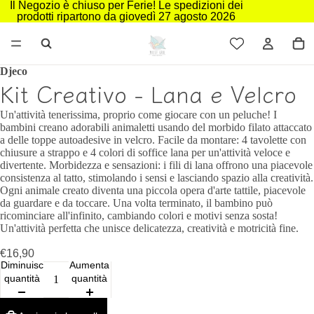
Il Negozio è chiuso per Ferie! Le spedizioni dei
prodotti ripartono da giovedì 27 agosto 2026
Djeco
Kit Creativo - Lana e Velcro
Un'attività tenerissima, proprio come giocare con un peluche! I
bambini creano adorabili animaletti usando del morbido filato attaccato
a delle toppe autoadesive in velcro. Facile da montare: 4 tavolette con
chiusure a strappo e 4 colori di soffice lana per un'attività veloce e
divertente. Morbidezza e sensazioni: i fili di lana offrono una piacevole
consistenza al tatto, stimolando i sensi e lasciando spazio alla creatività.
Ogni animale creato diventa una piccola opera d'arte tattile, piacevole
da guardare e da toccare. Una volta terminato, il bambino può
ricominciare all'infinito, cambiando colori e motivi senza sosta!
Un'attività perfetta che unisce delicatezza, creatività e motricità fine.
€16,90
Diminuisci
Aumenta
quantità
quantità