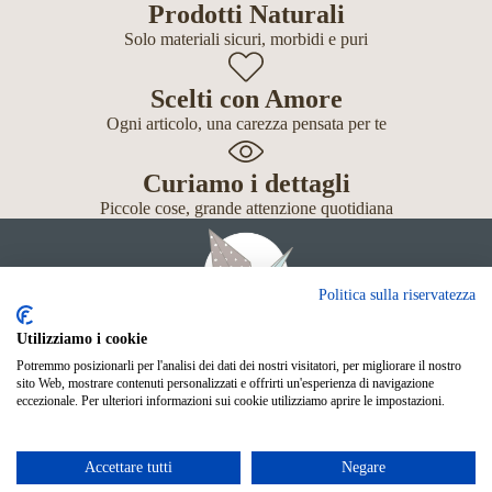
Prodotti Naturali
Solo materiali sicuri, morbidi e puri
Scelti con Amore
Ogni articolo, una carezza pensata per te
Curiamo i dettagli
Piccole cose, grande attenzione quotidiana
Politica sulla riservatezza
Utilizziamo i cookie
Potremmo posizionarli per l'analisi dei dati dei nostri visitatori, per migliorare il nostro
Giochi
sito Web, mostrare contenuti personalizzati e offrirti un'esperienza di navigazione
Neonato
eccezionale. Per ulteriori informazioni sui cookie utilizziamo aprire le impostazioni.
Accessori
Scuola
Shop Online
Accettare tutti
Negare
© Mille Gru di Sofia Calore. P.IVA 05033240283