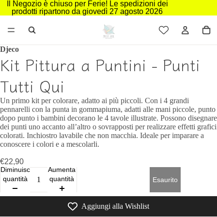
Il Negozio è chiuso per Ferie! Le spedizioni dei
prodotti ripartono da giovedì 27 agosto 2026
Djeco
Kit Pittura a Puntini - Punti
Tutti Qui
Un primo kit per colorare, adatto ai più piccoli. Con i 4 grandi
pennarelli con la punta in gommapiuma, adatti alle mani piccole, punto
dopo punto i bambini decorano le 4 tavole illustrate. Possono disegnare
dei punti uno accanto all’altro o sovrapposti per realizzare effetti grafici
colorati. Inchiostro lavabile che non macchia. Ideale per imparare a
conoscere i colori e a mescolarli.
€22,90
Diminuisci
Aumenta
quantità
quantità
Esaurito
Aggiungi alla Wishlist