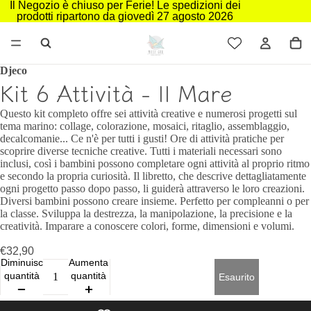
Il Negozio è chiuso per Ferie! Le spedizioni dei
prodotti ripartono da giovedì 27 agosto 2026
Djeco
Kit 6 Attività - Il Mare
Questo kit completo offre sei attività creative e numerosi progetti sul
tema marino: collage, colorazione, mosaici, ritaglio, assemblaggio,
decalcomanie... Ce n'è per tutti i gusti! Ore di attività pratiche per
scoprire diverse tecniche creative. Tutti i materiali necessari sono
inclusi, così i bambini possono completare ogni attività al proprio ritmo
e secondo la propria curiosità. Il libretto, che descrive dettagliatamente
ogni progetto passo dopo passo, li guiderà attraverso le loro creazioni.
Diversi bambini possono creare insieme. Perfetto per compleanni o per
la classe. Sviluppa la destrezza, la manipolazione, la precisione e la
creatività. Imparare a conoscere colori, forme, dimensioni e volumi.
€32,90
Diminuisci
Aumenta
quantità
quantità
Esaurito