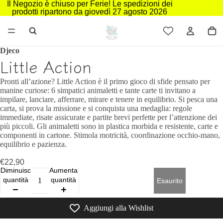
Il Negozio è chiuso per Ferie! Le spedizioni dei
prodotti ripartono da giovedì 27 agosto 2026
Djeco
Little Action
Pronti all’azione? Little Action è il primo gioco di sfide pensato per
manine curiose: 6 simpatici animaletti e tante carte ti invitano a
impilare, lanciare, afferrare, mirare e tenere in equilibrio. Si pesca una
carta, si prova la missione e si conquista una medaglia: regole
immediate, risate assicurate e partite brevi perfette per l’attenzione dei
più piccoli. Gli animaletti sono in plastica morbida e resistente, carte e
componenti in cartone. Stimola motricità, coordinazione occhio‑mano,
equilibrio e pazienza.
€22,90
Diminuisci
Aumenta
quantità
quantità
Esaurito
Aggiungi alla Wishlist