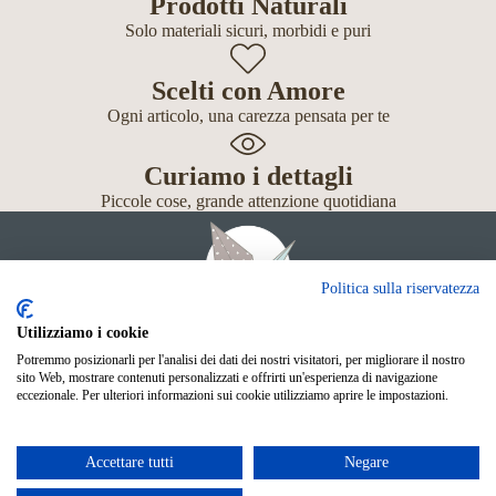
Prodotti Naturali
Solo materiali sicuri, morbidi e puri
Scelti con Amore
Ogni articolo, una carezza pensata per te
Curiamo i dettagli
Piccole cose, grande attenzione quotidiana
Politica sulla riservatezza
Utilizziamo i cookie
Potremmo posizionarli per l'analisi dei dati dei nostri visitatori, per migliorare il nostro
Giochi
sito Web, mostrare contenuti personalizzati e offrirti un'esperienza di navigazione
Neonato
eccezionale. Per ulteriori informazioni sui cookie utilizziamo aprire le impostazioni.
Accessori
Scuola
Shop Online
Accettare tutti
Negare
© Mille Gru di Sofia Calore. P.IVA 05033240283
Metodi di pagamento