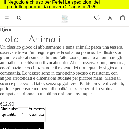
Il Negozio è chiuso per Ferie! Le spedizioni dei
prodotti ripartono da giovedì 27 agosto 2026
Djeco
Loto - Animali
Un classico gioco di abbinamento a tema animali: pesca una tessera,
osserva e trova l’immagine gemella sulla tua plancia. Le illustrazioni
grandi e coloratissime catturano l’attenzione, aiutano a nominare gli
animali e arricchiscono il vocabolario. Allena osservazione, memoria,
coordinazione occhio-mano e il rispetto dei turni quando si gioca in
compagnia. Le tessere sono in cartoncino spesso e resistente, con
angoli arrotondati e dimensioni studiate per piccole mani. Materiali
sicuri e piacevoli al tatto, senza spigoli vivi. Partite brevi e divertenti,
perfette per creare momenti di qualità senza schermi. In scatola
compatta: si ripone in un attimo e si porta ovunque.
€12,90
Diminuisci
Aumenta
quantità
quantità