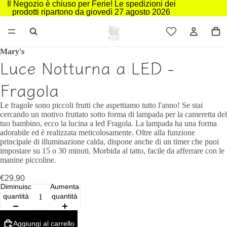
Il Negozio è chiuso per Ferie! Le spedizioni dei
prodotti ripartono da giovedì 27 agosto 2026
Mary's
Luce Notturna a LED -
Fragola
Le fragole sono piccoli frutti che aspettiamo tutto l'anno! Se stai
cercando un motivo fruttato sotto forma di lampada per la cameretta del
tuo bambino, ecco la lucina a led Fragola. La lampada ha una forma
adorabile ed è realizzata meticolosamente. Oltre alla funzione
principale di illuminazione calda, dispone anche di un timer che puoi
impostare su 15 o 30 minuti. Morbida al tatto, facile da afferrare con le
manine piccoline.
€29,90
Diminuisci
Aumenta
quantità
quantità
Aggiungi al carrello