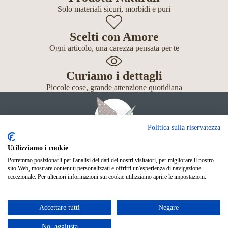
Solo materiali sicuri, morbidi e puri
Scelti con Amore
Ogni articolo, una carezza pensata per te
Curiamo i dettagli
Piccole cose, grande attenzione quotidiana
Politica sulla riservatezza
Utilizziamo i cookie
Potremmo posizionarli per l'analisi dei dati dei nostri visitatori, per migliorare il nostro
Giochi
sito Web, mostrare contenuti personalizzati e offrirti un'esperienza di navigazione
Neonato
eccezionale. Per ulteriori informazioni sui cookie utilizziamo aprire le impostazioni.
Accessori
Scuola
Shop Online
Accettare tutti
Negare
© Mille Gru di Sofia Calore. P.IVA 05033240283
Metodi di pagamento
No, aggiusta