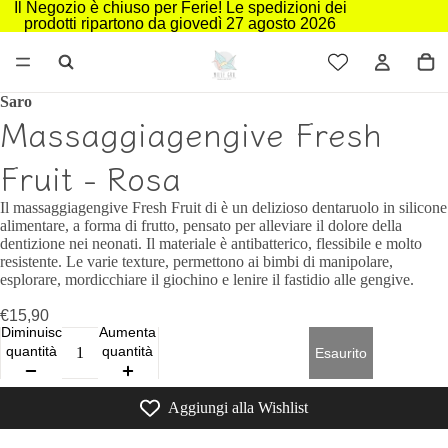
Il Negozio è chiuso per Ferie! Le spedizioni dei
prodotti ripartono da giovedì 27 agosto 2026
Saro
Massaggiagengive Fresh
Fruit - Rosa
Il massaggiagengive Fresh Fruit di è un delizioso dentaruolo in silicone
alimentare, a forma di frutto, pensato per alleviare il dolore della
dentizione nei neonati. Il materiale è antibatterico, flessibile e molto
resistente. Le varie texture, permettono ai bimbi di manipolare,
esplorare, mordicchiare il giochino e lenire il fastidio alle gengive.
€15,90
Diminuisci
Aumenta
quantità
quantità
Esaurito
Aggiungi alla Wishlist