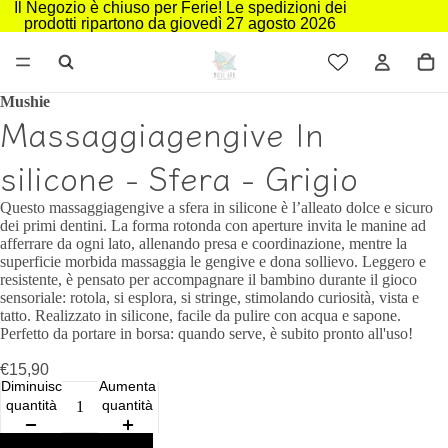
Il Negozio è chiuso per Ferie! Le spedizioni dei
prodotti ripartono da giovedì 27 agosto 2026
Mushie
Massaggiagengive In
silicone - Sfera - Grigio
Questo massaggiagengive a sfera in silicone è l’alleato dolce e sicuro
dei primi dentini. La forma rotonda con aperture invita le manine ad
afferrare da ogni lato, allenando presa e coordinazione, mentre la
superficie morbida massaggia le gengive e dona sollievo. Leggero e
resistente, è pensato per accompagnare il bambino durante il gioco
sensoriale: rotola, si esplora, si stringe, stimolando curiosità, vista e
tatto. Realizzato in silicone, facile da pulire con acqua e sapone.
Perfetto da portare in borsa: quando serve, è subito pronto all'uso!
€15,90
Diminuisci
Aumenta
quantità
quantità