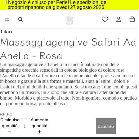
Il Negozio è chiuso per Ferie! Le spedizioni dei
prodotti ripartono da giovedì 27 agosto 2026
Tikiri
Massaggiagengive Safari Ad
Anello - Rosa
Un massaggiagengive ad anello in caucciù naturale con delle
simpatiche orecchie sensoriali in cotone biologico di colore rosa.
L'anello è facile da afferrare con le manine piccole, può essere messo
in bocca e grazie alla sua forma e materiali, aiuta a lenire i dolori e
fastidi dei primi dentini che spuntano. Se si toccano i due lembi, questi
emettono un fruscio, un suono che attira e cattura l'attenzione del
bimbo. Morbido e piacevole al tatto. Non ingombra, comodo e pratico
da portare in borsa, pronto all'uso!
€9,90
Diminuisci
Aumenta
quantità
quantità
Esaurito