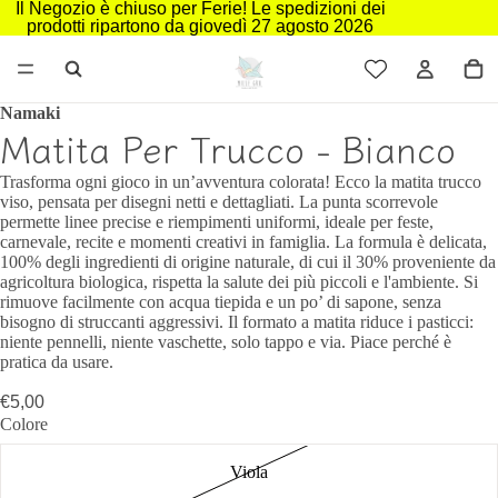
Il Negozio è chiuso per Ferie! Le spedizioni dei
prodotti ripartono da giovedì 27 agosto 2026
Namaki
Matita Per Trucco - Bianco
Trasforma ogni gioco in un’avventura colorata! Ecco la matita trucco
viso, pensata per disegni netti e dettagliati. La punta scorrevole
permette linee precise e riempimenti uniformi, ideale per feste,
carnevale, recite e momenti creativi in famiglia. La formula è delicata,
100% degli ingredienti di origine naturale, di cui il 30% proveniente da
agricoltura biologica, rispetta la salute dei più piccoli e l'ambiente. Si
rimuove facilmente con acqua tiepida e un po’ di sapone, senza
bisogno di struccanti aggressivi. Il formato a matita riduce i pasticci:
niente pennelli, niente vaschette, solo tappo e via. Piace perché è
pratica da usare.
€5,00
Colore
Viola