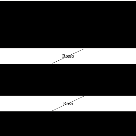
Giallo
Verde
Blu
Rosso
Oro
Fucsia
Rosa
Turchese
Argento