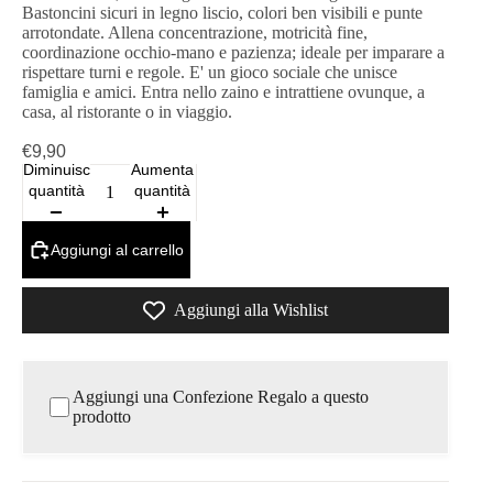
Bastoncini sicuri in legno liscio, colori ben visibili e punte
arrotondate. Allena concentrazione, motricità fine,
coordinazione occhio-mano e pazienza; ideale per imparare a
rispettare turni e regole. E' un gioco sociale che unisce
famiglia e amici. Entra nello zaino e intrattiene ovunque, a
casa, al ristorante o in viaggio.
€9,90
Diminuisci
Aumenta
quantità
quantità
Aggiungi al carrello
Aggiungi alla Wishlist
Aggiungi una Confezione Regalo a questo
prodotto