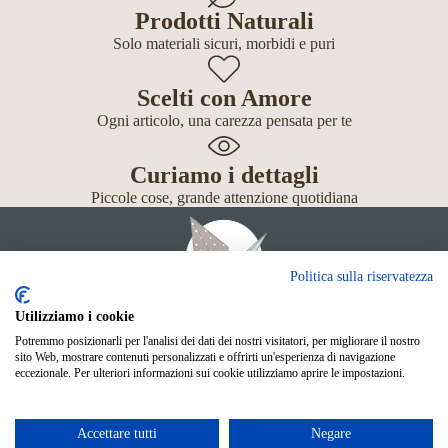
Prodotti Naturali
Solo materiali sicuri, morbidi e puri
Scelti con Amore
Ogni articolo, una carezza pensata per te
Curiamo i dettagli
Piccole cose, grande attenzione quotidiana
Politica sulla riservatezza
Utilizziamo i cookie
Potremmo posizionarli per l'analisi dei dati dei nostri visitatori, per migliorare il nostro
Giochi
sito Web, mostrare contenuti personalizzati e offrirti un'esperienza di navigazione
Neonato
eccezionale. Per ulteriori informazioni sui cookie utilizziamo aprire le impostazioni.
Accessori
Scuola
Shop Online
Accettare tutti
Negare
© Mille Gru di Sofia Calore. P.IVA 05033240283