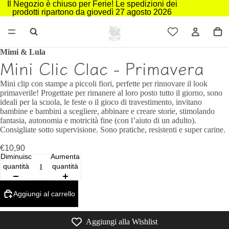
Il Negozio è chiuso per Ferie! Le spedizioni dei
prodotti ripartono da giovedì 27 agosto 2026
Mimi & Lula
Mini Clic Clac - Primavera
Mini clip con stampe a piccoli fiori, perfette per rinnovare il look
primaverile! Progettate per rimanere al loro posto tutto il giorno, sono
ideali per la scuola, le feste o il gioco di travestimento, invitano
bambine e bambini a scegliere, abbinare e creare storie, stimolando
fantasia, autonomia e motricità fine (con l’aiuto di un adulto).
Consigliate sotto supervisione. Sono pratiche, resistenti e super carine.
€10,90
Diminuisci
Aumenta
quantità
quantità
Aggiungi al carrello
Aggiungi alla Wishlist