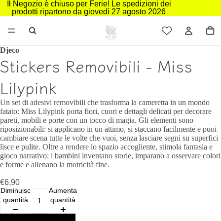
Il Negozio è chiuso per Ferie! Le spedizioni dei
prodotti ripartono da giovedì 27 agosto 2026
Djeco
Stickers Removibili - Miss
Lilypink
Un set di adesivi removibili che trasforma la cameretta in un mondo
fatato: Miss Lilypink porta fiori, cuori e dettagli delicati per decorare
pareti, mobili e porte con un tocco di magia. Gli elementi sono
riposizionabili: si applicano in un attimo, si staccano facilmente e puoi
cambiare scena tutte le volte che vuoi, senza lasciare segni su superfici
lisce e pulite. Oltre a rendere lo spazio accogliente, stimola fantasia e
gioco narrativo: i bambini inventano storie, imparano a osservare colori
e forme e allenano la motricità fine.
€6,90
Diminuisci
Aumenta
quantità
quantità