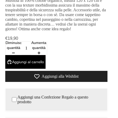
Mussola in 100% cotone organico, misura 120 x 120 cm e
con la sua texture morbidissima assicura il massimo della
traspirabilità e della sicurezza sulla pelle. Accessorio utile, da
tenere sempre in borsa o con sè. Da usare come tappetino
cambio, copertina nel passeggino o nella carrozzina, per
allattare in maniera discreta… vedrai che la userai ogni
giorno! Ottima anche come idea regalo!
€19,90
Diminuisci
Aumenta
quantità
quantità
Aggiungi al carrello
Aggiungi alla Wishlist
Aggiungi una Confezione Regalo a questo
prodotto