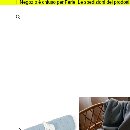
Il Negozio è chiuso per Ferie! Le spedizioni dei prodott