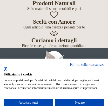
Prodotti Naturali
Solo materiali sicuri, morbidi e puri
Scelti con Amore
Ogni articolo, una carezza pensata per te
Curiamo i dettagli
Piccole cose, grande attenzione quotidiana
Politica sulla riservatezza
Utilizziamo i cookie
Potremmo posizionarli per l'analisi dei dati dei nostri visitatori, per migliorare il nostro
Giochi
sito Web, mostrare contenuti personalizzati e offrirti un'esperienza di navigazione
Neonato
eccezionale. Per ulteriori informazioni sui cookie utilizziamo aprire le impostazioni.
Accessori
Scuola
Shop Online
Accettare tutti
Negare
© Mille Gru di Sofia Calore. P.IVA 05033240283