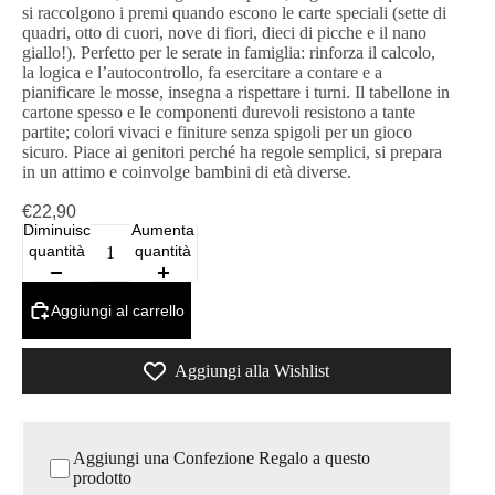
si raccolgono i premi quando escono le carte speciali (sette di
quadri, otto di cuori, nove di fiori, dieci di picche e il nano
giallo!). Perfetto per le serate in famiglia: rinforza il calcolo,
la logica e l’autocontrollo, fa esercitare a contare e a
pianificare le mosse, insegna a rispettare i turni. Il tabellone in
cartone spesso e le componenti durevoli resistono a tante
partite; colori vivaci e finiture senza spigoli per un gioco
sicuro. Piace ai genitori perché ha regole semplici, si prepara
in un attimo e coinvolge bambini di età diverse.
€22,90
Diminuisci
Aumenta
quantità
quantità
Aggiungi al carrello
Aggiungi alla Wishlist
Aggiungi una Confezione Regalo a questo
prodotto