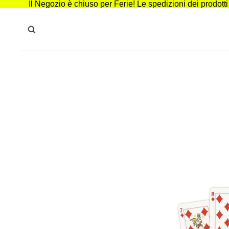
Il Negozio è chiuso per Ferie! Le spedizioni dei prodott