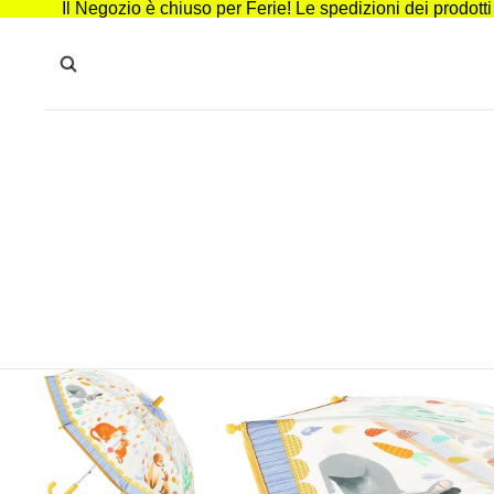
Il Negozio è chiuso per Ferie! Le spedizioni dei prodott