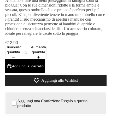
Andiamo a fare una bella passeggiata in famiglia sotto la
pioggia! Con le sue dimensioni ridotte e la forma ampia e
svasata, questo ombrello chic e pratico è perfetto per i più
piccoli. E' super divertente tenere in mano un ombrello come
i grandi! Il suo meccanismo di apertura manuale con
protezione di sicurezza permette ai bambini di aprirlo e
chiuderlo senza schiacciarsi le dita. Un accessorio colorato,
ideale per rallegrare le uscite sotto la pioggia
€12,90
Diminuisci
Aumenta
quantità
quantità
Aggiungi al carrello
Aggiungi alla Wishlist
Aggiungi una Confezione Regalo a questo
prodotto