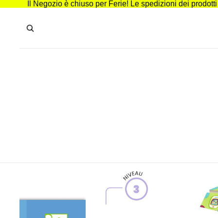
Il Negozio è chiuso per Ferie! Le spedizioni dei prodott