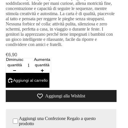
soddisfacenti. Ideale per mani curiose, allena motricità fine,
concentrazione e capacità di seguire le sequenze, mentre
stimola creatività e autostima. La carta è di qualità, piacevole
al tatto e pensata per reggere le pieghe senza strapparsi.
Nessuna forbice né colla: attività pulita, silenziosa e zero
schermi, perfetta a casa, in viaggio o durante le feste. I
genitori la apprezzano perché tiene impegnati i bambini con
un gioco intelligente e rilassante, facile da riporre e
condividere con amici e fratelli.
€6,90
Diminuisci
Aumenta
quantità
quantità
Aggiungi al carrello
Aggiungi alla Wishlist
Aggiungi una Confezione Regalo a questo
prodotto