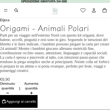
SPEDIZIONE GRATUITA DA 60€
SPEDIZIONE GRATUITA DA 60€
Djeco
Origami - Animali Polari
Parti per un viaggio nell'estremo Nord con questo kit origami, dove
balene, uccelli, pinguini e orsi sono in giro. Seguendo le istruzioni del
libretto e le linee indicate, i bambini possono piegare la carta per creare
24 animali! Mentre i bambini giocano allenano motricità fine,
coordinazione occhio–mano, attenzione, linguaggio e capacità sociali.
La carta è spessa e piacevole al tatto, con istruzioni passo‑passo che
rendono la piega semplice anche ai principianti. Niente colla né forbici:
si prepara in un attimo e si porta ovunque, perfetto per feste, viaggi e
pomeriggi creativi.
€6,90
Diminuisci
Aumenta
quantità
quantità
Aggiungi al carrello