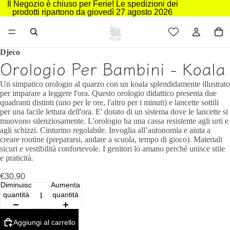
Il Negozio è chiuso per Ferie! Le spedizioni dei
prodotti ripartono da giovedì 27 agosto 2026
Djeco
Orologio Per Bambini - Koala
Un simpatico orologio al quarzo con un koala splendidamente illustrato
per imparare a leggere l'ora. Questo orologio didattico presenta due
quadranti distinti (uno per le ore, l'altro per i minuti) e lancette sottili
per una facile lettura dell'ora. E' dotato di un sistema dove le lancette si
muovono silenziosamente. L'orologio ha una cassa resistente agli urti e
agli schizzi. Cinturino regolabile. Invoglia all’autonomia e aiuta a
creare routine (prepararsi, andare a scuola, tempo di gioco). Materiali
sicuri e vestibilità confortevole. I genitori lo amano perché unisce stile
e praticità.
€30,90
Diminuisci
Aumenta
quantità
quantità
Aggiungi al carrello