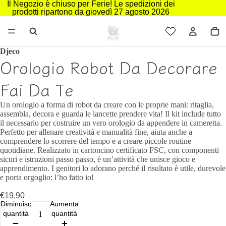
Il Negozio è chiuso per Ferie! Le spedizioni dei
prodotti ripartono da giovedì 27 agosto 2026
Djeco
Orologio Robot Da Decorare
Fai Da Te
Un orologio a forma di robot da creare con le proprie mani: ritaglia,
assembla, decora e guarda le lancette prendere vita! Il kit include tutto
il necessario per costruire un vero orologio da appendere in cameretta.
Perfetto per allenare creatività e manualità fine, aiuta anche a
comprendere lo scorrere del tempo e a creare piccole routine
quotidiane. Realizzato in cartoncino certificato FSC, con componenti
sicuri e istruzioni passo passo, è un’attività che unisce gioco e
apprendimento. I genitori lo adorano perché il risultato è utile, durevole
e porta orgoglio: l’ho fatto io!
€19,90
Diminuisci
Aumenta
quantità
quantità