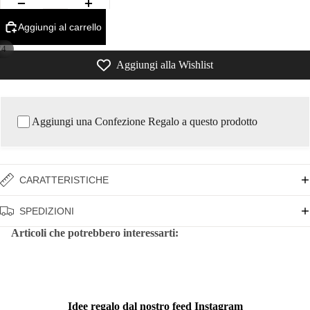
Aggiungi al carrello
/
4
Aggiungi alla Wishlist
Aggiungi una Confezione Regalo a questo prodotto
CARATTERISTICHE
SPEDIZIONI
Articoli che potrebbero interessarti:
Idee regalo dal nostro feed Instagram