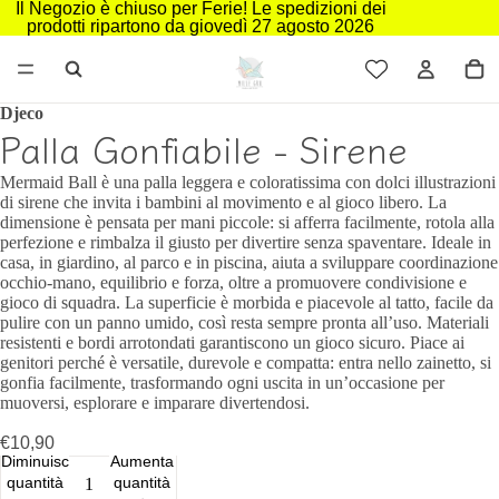
Il Negozio è chiuso per Ferie! Le spedizioni dei
prodotti ripartono da giovedì 27 agosto 2026
Djeco
Palla Gonfiabile - Sirene
Mermaid Ball è una palla leggera e coloratissima con dolci illustrazioni
di sirene che invita i bambini al movimento e al gioco libero. La
dimensione è pensata per mani piccole: si afferra facilmente, rotola alla
perfezione e rimbalza il giusto per divertire senza spaventare. Ideale in
casa, in giardino, al parco e in piscina, aiuta a sviluppare coordinazione
occhio-mano, equilibrio e forza, oltre a promuovere condivisione e
gioco di squadra. La superficie è morbida e piacevole al tatto, facile da
pulire con un panno umido, così resta sempre pronta all’uso. Materiali
resistenti e bordi arrotondati garantiscono un gioco sicuro. Piace ai
genitori perché è versatile, durevole e compatta: entra nello zainetto, si
gonfia facilmente, trasformando ogni uscita in un’occasione per
muoversi, esplorare e imparare divertendosi.
€10,90
Diminuisci
Aumenta
quantità
quantità