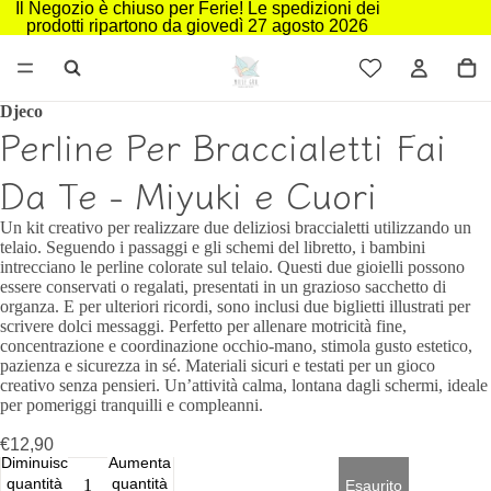
Il Negozio è chiuso per Ferie! Le spedizioni dei
prodotti ripartono da giovedì 27 agosto 2026
Djeco
Perline Per Braccialetti Fai
Da Te - Miyuki e Cuori
Un kit creativo per realizzare due deliziosi braccialetti utilizzando un
telaio. Seguendo i passaggi e gli schemi del libretto, i bambini
intrecciano le perline colorate sul telaio. Questi due gioielli possono
essere conservati o regalati, presentati in un grazioso sacchetto di
organza. E per ulteriori ricordi, sono inclusi due biglietti illustrati per
scrivere dolci messaggi. Perfetto per allenare motricità fine,
concentrazione e coordinazione occhio-mano, stimola gusto estetico,
pazienza e sicurezza in sé. Materiali sicuri e testati per un gioco
creativo senza pensieri. Un’attività calma, lontana dagli schermi, ideale
per pomeriggi tranquilli e compleanni.
€12,90
Diminuisci
Aumenta
quantità
quantità
Esaurito