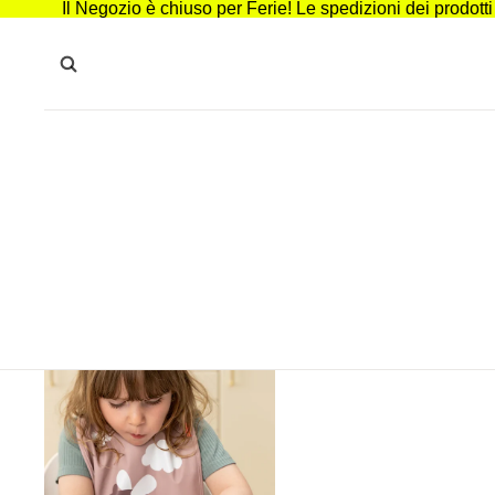
Il Negozio è chiuso per Ferie! Le spedizioni dei prodott