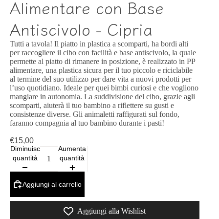
Alimentare con Base
Antiscivolo - Cipria
Tutti a tavola! Il piatto in plastica a scomparti, ha bordi alti
per raccogliere il cibo con facilità e base antiscivolo, la quale
permette al piatto di rimanere in posizione, è realizzato in PP
alimentare, una plastica sicura per il tuo piccolo e riciclabile
al termine del suo utilizzo per dare vita a nuovi prodotti per
l’uso quotidiano. Ideale per quei bimbi curiosi e che vogliono
mangiare in autonomia. La suddivisione del cibo, grazie agli
scomparti, aiuterà il tuo bambino a riflettere su gusti e
consistenze diverse. Gli animaletti raffigurati sul fondo,
faranno compagnia al tuo bambino durante i pasti!
€15,00
Diminuisci
Aumenta
quantità
quantità
Aggiungi al carrello
Aggiungi alla Wishlist