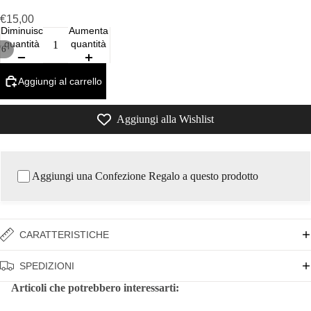
€15,00
Diminuisci
Aumenta
quantità
quantità
/
6
Aggiungi al carrello
Aggiungi alla Wishlist
Aggiungi una Confezione Regalo a questo prodotto
CARATTERISTICHE
SPEDIZIONI
Articoli che potrebbero interessarti: