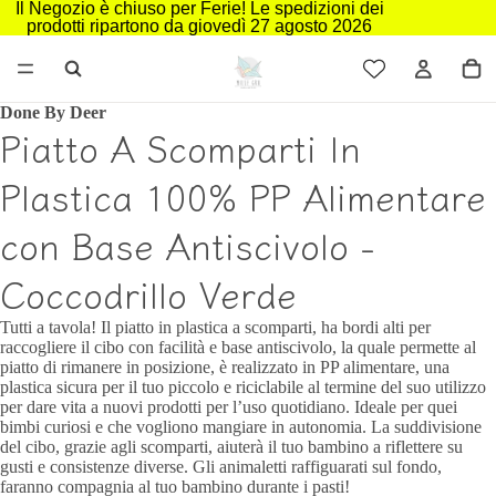
Il Negozio è chiuso per Ferie! Le spedizioni dei
prodotti ripartono da giovedì 27 agosto 2026
Done By Deer
Piatto A Scomparti In
Plastica 100% PP Alimentare
con Base Antiscivolo -
Coccodrillo Verde
Tutti a tavola! Il piatto in plastica a scomparti, ha bordi alti per
raccogliere il cibo con facilità e base antiscivolo, la quale permette al
piatto di rimanere in posizione, è realizzato in PP alimentare, una
plastica sicura per il tuo piccolo e riciclabile al termine del suo utilizzo
per dare vita a nuovi prodotti per l’uso quotidiano. Ideale per quei
bimbi curiosi e che vogliono mangiare in autonomia. La suddivisione
del cibo, grazie agli scomparti, aiuterà il tuo bambino a riflettere su
gusti e consistenze diverse. Gli animaletti raffiguarati sul fondo,
faranno compagnia al tuo bambino durante i pasti!