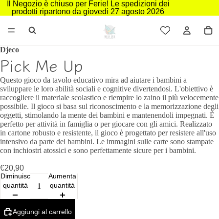
Il Negozio è chiuso per Ferie! Le spedizioni dei
prodotti ripartono da giovedì 27 agosto 2026
Djeco
Pick Me Up
Questo gioco da tavolo educativo mira ad aiutare i bambini a
sviluppare le loro abilità sociali e cognitive divertendosi. L'obiettivo è
raccogliere il materiale scolastico e riempire lo zaino il più velocemente
possibile. Il gioco si basa sul riconoscimento e la memorizzazione degli
oggetti, stimolando la mente dei bambini e mantenendoli impegnati. È
perfetto per attività in famiglia o per giocare con gli amici. Realizzato
in cartone robusto e resistente, il gioco è progettato per resistere all'uso
intensivo da parte dei bambini. Le immagini sulle carte sono stampate
con inchiostri atossici e sono perfettamente sicure per i bambini.
€20,90
Diminuisci
Aumenta
quantità
quantità
Aggiungi al carrello