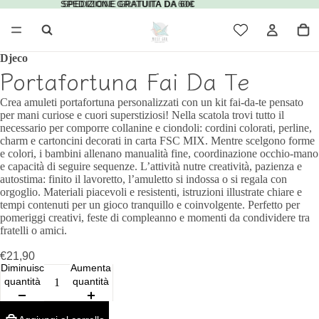
SPEDIZIONE GRATUITA DA 60€
SPEDIZIONE GRATUITA DA 60€
Djeco
Portafortuna Fai Da Te
Crea amuleti portafortuna personalizzati con un kit fai‑da‑te pensato
per mani curiose e cuori superstiziosi! Nella scatola trovi tutto il
necessario per comporre collanine e ciondoli: cordini colorati, perline,
charm e cartoncini decorati in carta FSC MIX. Mentre scelgono forme
e colori, i bambini allenano manualità fine, coordinazione occhio‑mano
e capacità di seguire sequenze. L’attività nutre creatività, pazienza e
autostima: finito il lavoretto, l’amuletto si indossa o si regala con
orgoglio. Materiali piacevoli e resistenti, istruzioni illustrate chiare e
tempi contenuti per un gioco tranquillo e coinvolgente. Perfetto per
pomeriggi creativi, feste di compleanno e momenti da condividere tra
fratelli o amici.
€21,90
Diminuisci
Aumenta
quantità
quantità